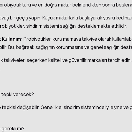
n probiyotik türü ve en doğru miktar belirlendikten sonra besl
vaş bir geçiş yapın. Küçük miktarlarla başlayarak yavru kedinizi
robiyotikler, sindirim sistemi sağlığını desteklemekte etkilidir.
 Kullanım:
Probiyotikler, kuru mamaya takviye olarak kullanılabi
lir. Bu, bağırsak sağlığının korunmasına ve genel sağlığın dest
k takviyeleri seçerken kaliteli ve güvenilir markaları tercih edin
.
l tepki verecek?
e tepkisi değişebilir. Genellikle, sindirim sisteminde iyileşme ve g
n gerekli mi?