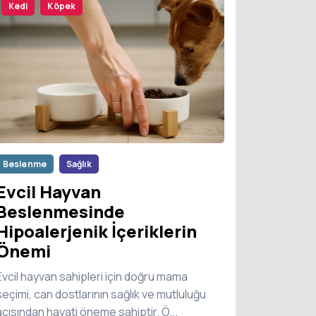
Kedi
Köpek
Beslenme
Sağlık
Evcil Hayvan
Beslenmesinde
Hipoalerjenik İçeriklerin
Önemi
Evcil hayvan sahipleri için doğru mama
seçimi, can dostlarının sağlık ve mutluluğu
açısından hayati öneme sahiptir. Ö...