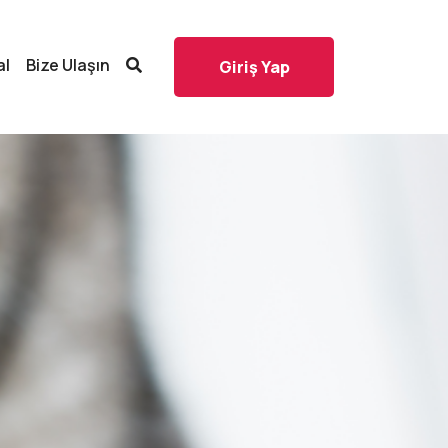
al
Bize Ulaşın
Giriş Yap