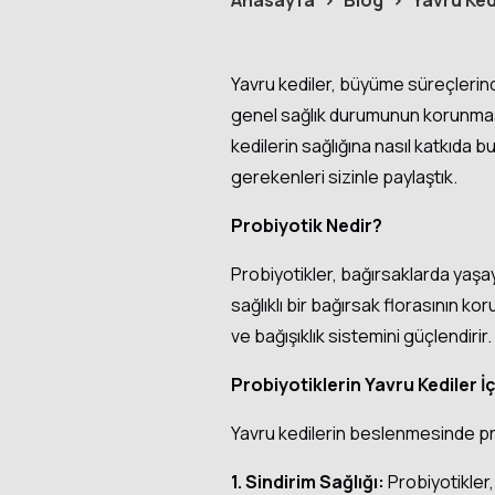
Anasayfa
Blog
Yavru Ked
Yavru kediler, büyüme süreçlerinde
genel sağlık durumunun korunması 
kedilerin sağlığına nasıl katkıda b
gerekenleri sizinle paylaştık.
Probiyotik Nedir?
Probiyotikler, bağırsaklarda yaşay
sağlıklı bir bağırsak florasının k
ve bağışıklık sistemini güçlendirir.
Probiyotiklerin Yavru Kediler İ
Yavru kedilerin beslenmesinde pro
1.
Sindirim Sağlığı:
Probiyotikler, 