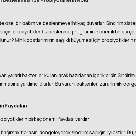
i Beslenmesinde Probiyotiklerin Rolü
 özel bir bakım ve beslenmeye ihtiyaç duyarlar. Sindirim sistemi
için probiyotikler bu beslenme programının önemli bir parçasıd
ulunur? Minik dostlarımızın sağlıklı büyümesi için probiyotiklerin
an yararlı bakteriler kullanılarak hazırlanan içeriklerdir. Sindi
orunmasına yardımcı olurlar. Bu yararlı bakteriler, zararlı mikroo
çin Faydaları
biyotiklerin birkaç önemli faydası vardır:
bağırsak florasını dengeleyerek sindirim sağlığını iyileştirir. Bu, 