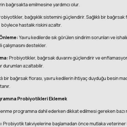
rin bağırsakta emilmesine yardımcı olur.
obiyotikler, bağışıklık sistemini güçlendirir. Sağlıklı bir bağırsak 
böylece hastalık riskini azaltır.
ı Önleme:
Yavru kedilerde sık görülen sindirim sorunları ve ishal
li çalışmasını destekler.
tma:
Probiyotikler, bağırsak duvarını güçlendirir ve enflamasyonu
 durumları azaltabilir.
lı bir bağırsak florası, yavru kedilerin ihtiyaç duyduğu besin mad
anır.
ramına Probiyotikleri Eklemek
slenme programına dahil ederken dikkat edilmesi gereken bazı n
ı:
Probiyotik takviyelerine başlamadan önce mutlaka veteriner 