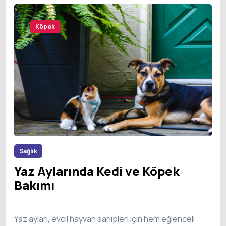
Kedi
Köpek
Sağlık
Yaz Aylarında Kedi ve Köpek
Bakımı
Yaz ayları, evcil hayvan sahipleri için hem eğlenceli