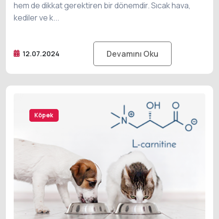
hem de dikkat gerektiren bir dönemdir. Sıcak hava,
kediler ve k...
Devamını Oku
12.07.2024
Kedi
Köpek