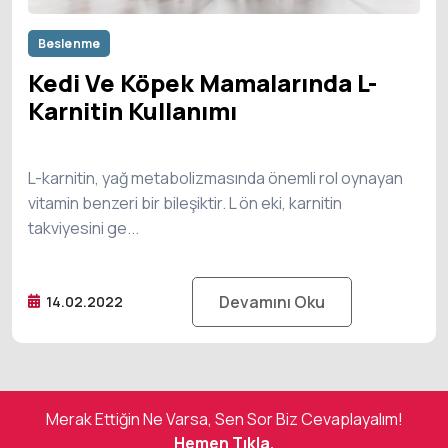
Beslenme
Kedi Ve Köpek Mamalarında L-
Karnitin Kullanımı
L-karnitin, yağ metabolizmasında önemli rol oynayan
vitamin benzeri bir bileşiktir. L ön eki, karnitin
takviyesini ge...
Devamını Oku
14.02.2022
Merak Ettiğin Ne Varsa, Sen Sor Biz Cevaplayalım!
Hemen Tıkla.