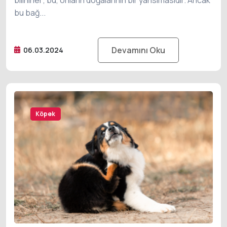
bu bağ...
Devamını Oku
06.03.2024
Kedi
Köpek