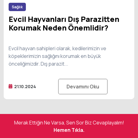
Sağlık
Evcil Hayvanları Dış Parazitten
Korumak Neden Önemlidir?
Evcil hayvan sahipleri olarak, kedilerimizin ve
köpeklerimizin sağlığını korumak en büyük
önceliğimizdir. Dış parazit...
Devamını Oku
21.10.2024
Merak Ettiğin Ne Varsa, Sen Sor Biz Cevaplayalım!
Hemen Tıkla.