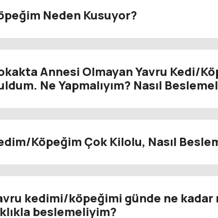
öpeğim Neden Kusuyor?
okakta Annesi Olmayan Yavru Kedi/Kö
uldum. Ne Yapmalıyım? Nasıl Besleme
edim/Köpeğim Çok Kilolu, Nasıl Besle
avru kedimi/köpeğimi günde ne kadar 
ıklıkla beslemeliyim?