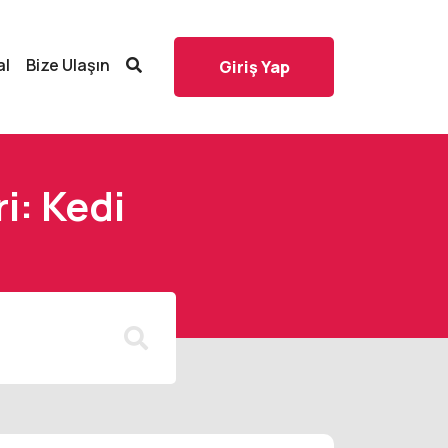
al
Bize Ulaşın
Giriş Yap
i: Kedi