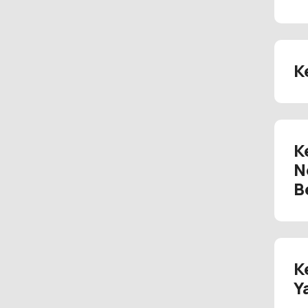
K
K
N
B
K
Y