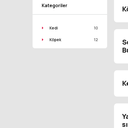
Kategoriler
K
Kedi
10
Köpek
12
S
B
K
Y
s